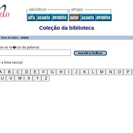
Coleção da biblioteca
Base de dados :
article
vra ou in�cio da palavra:
a letra inicial