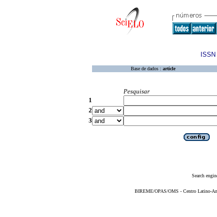
ISSN 
Base de dados :
article
Pesquisar
1
2
3
Search engin
BIREME/OPAS/OMS - Centro Latino-Ame