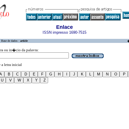
Enlace
ISSN impresso 1690-7515
Base de dados :
article
�
vra ou in�cio da palavra:
a letra inicial