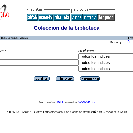
Colección de la biblioteca
Base de datos :
article
For
For
Buscar por :
scar
en el campo
iAH
WWWISIS
Search engine:
powered by
BIREME/OPS/OMS - Centro Latinoamericano y del Caribe de Informaci�n en Ciencias de la Salud