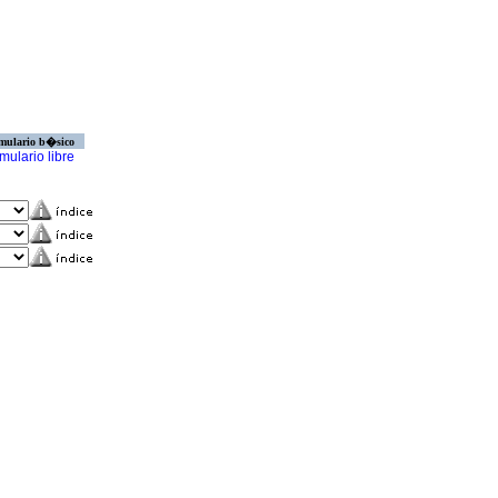
mulario b�sico
mulario libre