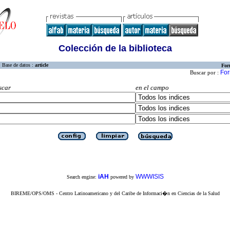
Colección de la biblioteca
Base de datos :
article
For
For
Buscar por :
scar
en el campo
iAH
WWWISIS
Search engine:
powered by
BIREME/OPS/OMS - Centro Latinoamericano y del Caribe de Informaci�n en Ciencias de la Salud