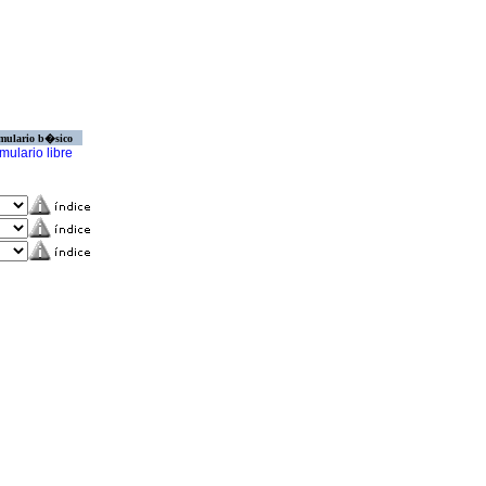
mulario b�sico
mulario libre