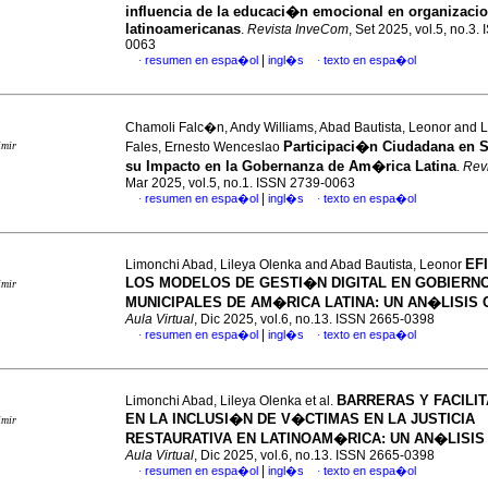
influencia de la educaci�n emocional en organizaci
latinoamericanas
.
Revista InveCom
, Set 2025, vol.5, no.3.
0063
|
resumen en espa�ol
ingl�s
texto en espa�ol
·
·
Chamoli Falc�n, Andy Williams, Abad Bautista, Leonor and 
Participaci�n Ciudadana en S
imir
Fales, Ernesto Wenceslao
su Impacto en la Gobernanza de Am�rica Latina
.
Rev
Mar 2025, vol.5, no.1. ISSN 2739-0063
|
resumen en espa�ol
ingl�s
texto en espa�ol
·
·
EF
Limonchi Abad, Lileya Olenka and Abad Bautista, Leonor
LOS MODELOS DE GESTI�N DIGITAL EN GOBIERN
imir
MUNICIPALES DE AM�RICA LATINA: UN AN�LISIS
Aula Virtual
, Dic 2025, vol.6, no.13. ISSN 2665-0398
|
resumen en espa�ol
ingl�s
texto en espa�ol
·
·
BARRERAS Y FACILI
Limonchi Abad, Lileya Olenka et al.
EN LA INCLUSI�N DE V�CTIMAS EN LA JUSTICIA
imir
RESTAURATIVA EN LATINOAM�RICA: UN AN�LISIS
Aula Virtual
, Dic 2025, vol.6, no.13. ISSN 2665-0398
|
resumen en espa�ol
ingl�s
texto en espa�ol
·
·