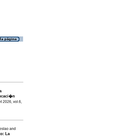
a
ducaci�n
et 2026, vol.6,
eslao and
to: La