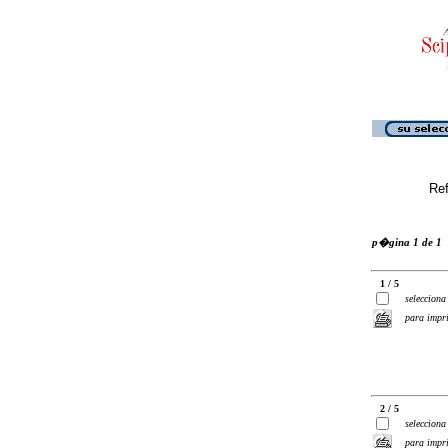
Ref
p�gina 1 de 1
1 / 5
selecciona
para impr
2 / 5
selecciona
para impr