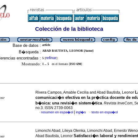
Colección de la biblioteca
Base de datos :
article
ABAD BAUTISTA, LEONOR [Autor]
B�squeda :
erencias encontradas :
refinar
5
[
]
Mostrando:
1 .. 5
en el formato [
ISO 690
]
L
Rivera Campos, Amable Cecilia and Abad Bautista, Leonor
comunicaci�n efectiva en la pr�ctica docente de e
imir
b�sica: una revisi�n sistem�tica
.
Revista InveCom
, S
no.3. ISSN 2739-0063
|
resumen en espa�ol
ingl�s
texto en espa�ol
·
·
Limonchi Abad, Lileya Olenka, Limonchi Abad, Ernesto Wenc
Satisfacci�n laboral y rendimien
Abad Bautista, Leonor
imir