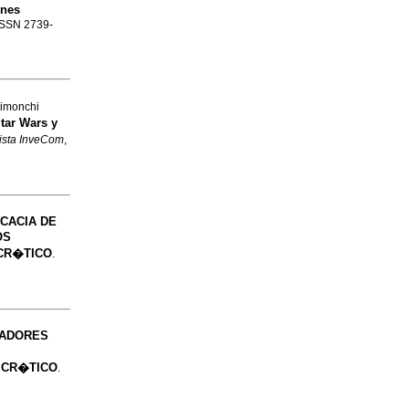
ones
 ISSN 2739-
Limonchi
tar Wars y
ista InveCom
,
ICACIA DE
OS
 CR�TICO
.
TADORES
 CR�TICO
.