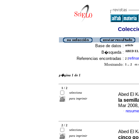
Colecció
Base de datos :
article
ABED EL 
B�squeda :
Referencias encontradas :
refina
2
[
Mostrando:
1 .. 2
en el
p�gina 1 de 1
1 / 2
selecciona
Abed El Ka
para imprimir
la semil
Mar 2008,
resume
·
2 / 2
selecciona
Abed El Ka
para imprimir
cinco g