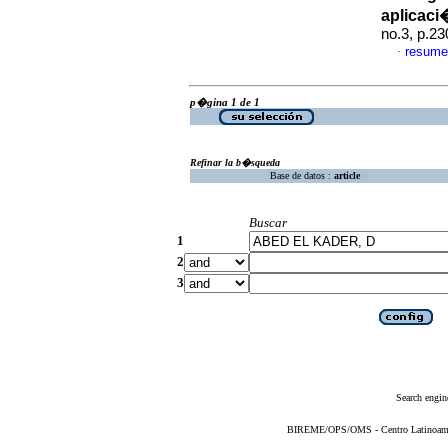
aplicaci
no.3, p.2
resume
·
p�gina 1 de 1
Refinar la b�squeda
Base de datos :
article
Buscar
1
2
3
Search engin
BIREME/OPS/OMS - Centro Latinoameric