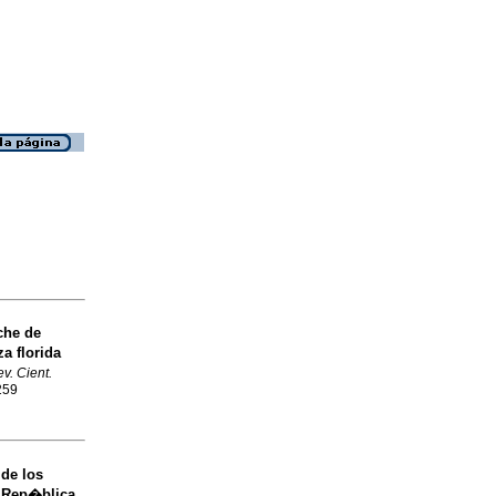
che de
za florida
v. Cient.
259
 de los
e Rep�blica