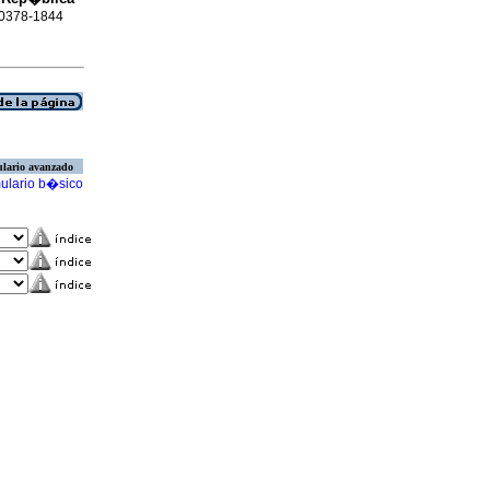
N 0378-1844
lario avanzado
ulario b�sico