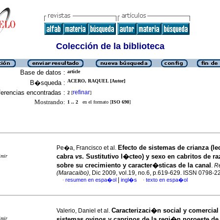
Colección de la biblioteca
Base de datos :
article
ACERO, RAQUEL [Autor]
B�squeda :
erencias encontradas :
refinar
2
[
]
Mostrando:
1 .. 2
en el formato [
ISO 690
]
Efecto de sistemas de crianza (le
Pe�a, Francisco et al.
cabra
vs
. Sustitutivo l�cteo) y sexo en cabritos de ra
imir
sobre su crecimiento y caracter�sticas de la canal
.
Re
(Maracaibo)
, Dic 2009, vol.19, no.6, p.619-629. ISSN 0798-2
|
resumen en espa�ol
ingl�s
texto en espa�ol
·
·
Caracterizaci�n social y comercial
Valerio, Daniel et al.
imir
sistemas ovinos y caprinos de la regi�n noroeste d