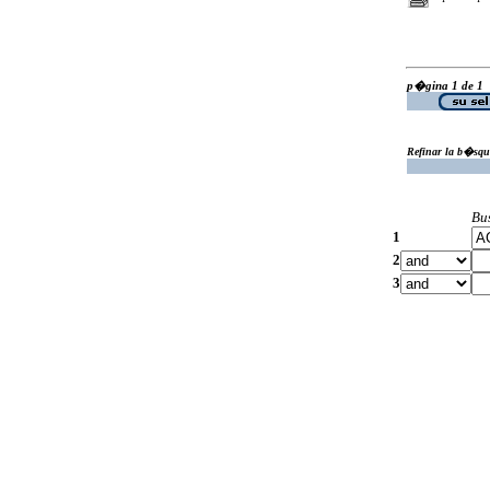
p�gina 1 de 1
Refinar la b�squ
Bu
1
2
3