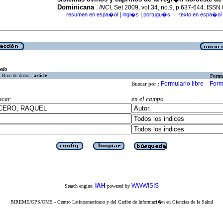
Dominicana
.
INCI
, Set 2009, vol.34, no.9, p.637-644. ISS
|
|
resumen en espa�ol
ingl�s
portugu�s
texto en espa�ol
·
·
eda
Base de datos :
article
Formu
Formulario libre
Form
Buscar por :
scar
en el campo
iAH
WWWISIS
Search engine:
powered by
BIREME/OPS/OMS - Centro Latinoamericano y del Caribe de Informaci�n en Ciencias de la Salud