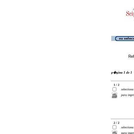
Ref
p�gina 1 de 1
1 / 2
selecciona
para impr
2 / 2
selecciona
para impr