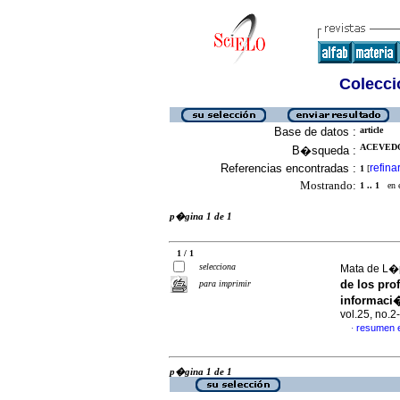
Colecció
Base de datos :
article
ACEVEDO
B�squeda :
Referencias encontradas :
refina
1
[
Mostrando:
1 .. 1
en el
p�gina 1 de 1
1 / 1
selecciona
Mata de L�p
de los pro
para imprimir
informaci
vol.25, no.
resumen 
·
p�gina 1 de 1