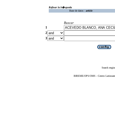
Refinar la b�squeda
Base de datos :
article
Buscar
1
2
3
Search engin
BIREME/OPS/OMS - Centro Latinoameric