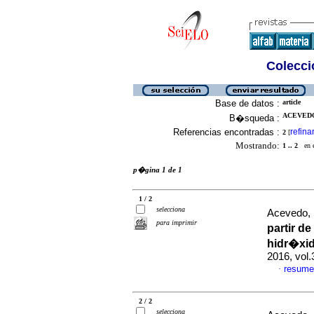
Colecció
Base de datos :
article
ACEVEDO,
B�squeda :
Referencias encontradas :
refina
2
[
Mostrando:
1 .. 2
en el
p�gina 1 de 1
1 / 2
selecciona
Acevedo, 
para imprimir
partir d
hidr�xid
2016, vol
resume
·
2 / 2
selecciona