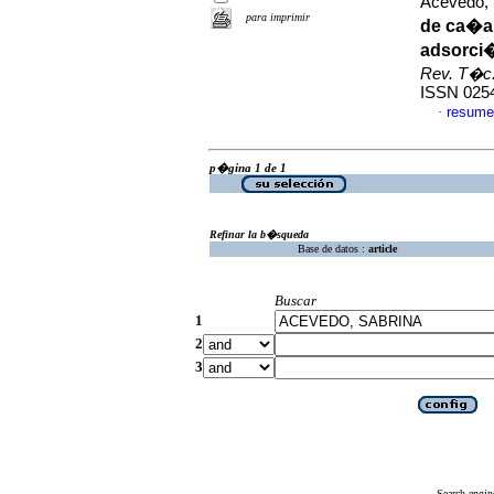
Acevedo, 
para imprimir
de ca�a 
adsorci�
Rev. T�c. 
ISSN 025
resume
·
p�gina 1 de 1
Refinar la b�squeda
Base de datos :
article
Buscar
1
2
3
Search engin