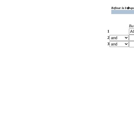
Refinar la b�squ
Bu
1
2
3