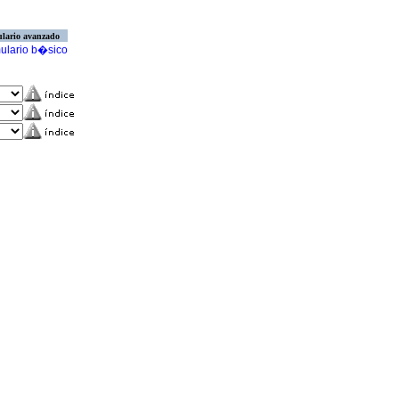
lario avanzado
ulario b�sico