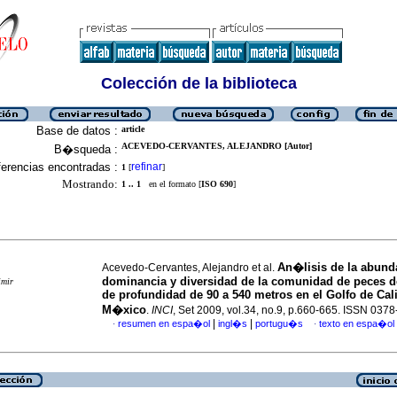
Colección de la biblioteca
Base de datos :
article
ACEVEDO-CERVANTES, ALEJANDRO [Autor]
B�squeda :
erencias encontradas :
refinar
1
[
]
Mostrando:
1 .. 1
en el formato [
ISO 690
]
An�lisis de la abund
Acevedo-Cervantes, Alejandro et al.
dominancia y diversidad de la comunidad de peces 
imir
de profundidad de 90 a 540 metros en el Golfo de Cali
M�xico
.
INCI
, Set 2009, vol.34, no.9, p.660-665. ISSN 037
|
|
resumen en espa�ol
ingl�s
portugu�s
texto en espa�ol
·
·