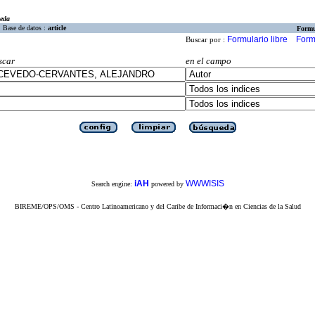
eda
Base de datos :
article
Formu
Formulario libre
Form
Buscar por :
scar
en el campo
iAH
WWWISIS
Search engine:
powered by
BIREME/OPS/OMS - Centro Latinoamericano y del Caribe de Informaci�n en Ciencias de la Salud