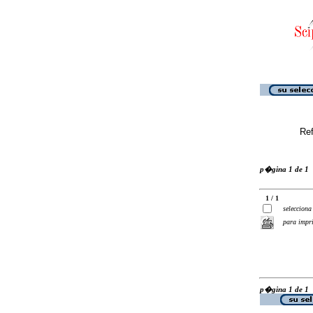
Ref
p�gina 1 de 1
1 / 1
selecciona
para impr
p�gina 1 de 1