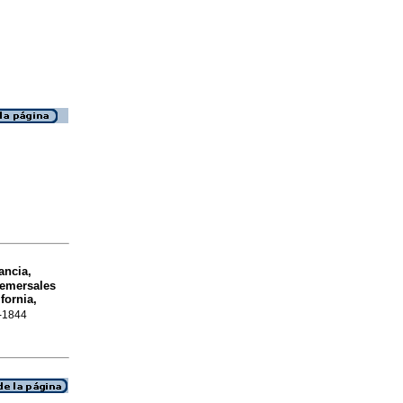
ancia,
demersales
fornia,
8-1844