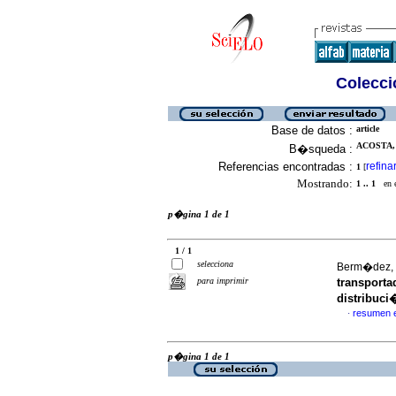
Colecció
Base de datos :
article
ACOSTA,
B�squeda :
Referencias encontradas :
refina
1
[
Mostrando:
1 .. 1
en el
p�gina 1 de 1
1 / 1
selecciona
Berm�dez, V
para imprimir
transporta
distribuci
resumen 
·
p�gina 1 de 1