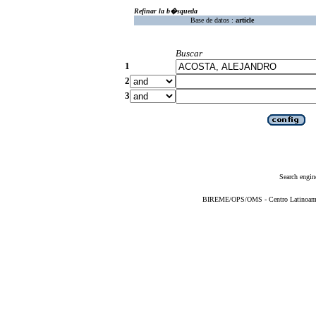
Refinar la b�squeda
Base de datos :
article
Buscar
1
2
3
Search engin
BIREME/OPS/OMS - Centro Latinoameric