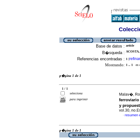
Colecció
Base de datos :
article
ACOSTA, 
B�squeda :
Referencias encontradas :
refina
1
[
Mostrando:
1 .. 1
en el
p�gina 1 de 1
1 / 1
selecciona
Malav�, Ros
para imprimir
ferroviari
y propuest
vol.30, no.
resumen 
·
p�gina 1 de 1