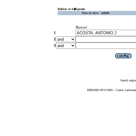
Refinar la b�squeda
Base de datos :
article
Buscar
1
2
3
Search engin
BIREME/OPS/OMS - Centro Latinoameric