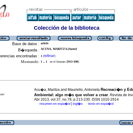
Colección de la biblioteca
Base de datos :
article
ACUNA, MARITZA [Autor]
B�squeda :
erencias encontradas :
refinar
1
[
]
Mostrando:
1 .. 1
en el formato [
ISO 690
]
Recreaci�n y E
Acu�a, Maritza and Mauriello, Antonieta
imir
Ambiental
:
algo m�s que volver a crear
.
Revista de In
Abr 2013, vol.37, no.78, p.213-230. ISSN 1010-2914
|
resumen en espa�ol
ingl�s
texto en espa�ol
·
·