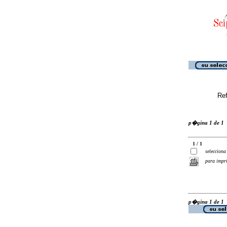
Ref
p�gina 1 de 1
1 / 1
selecciona
para impr
p�gina 1 de 1