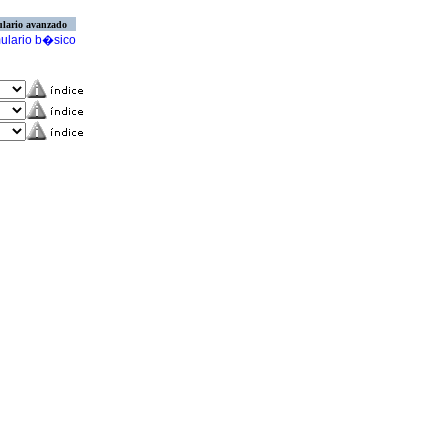
lario avanzado
ulario b�sico