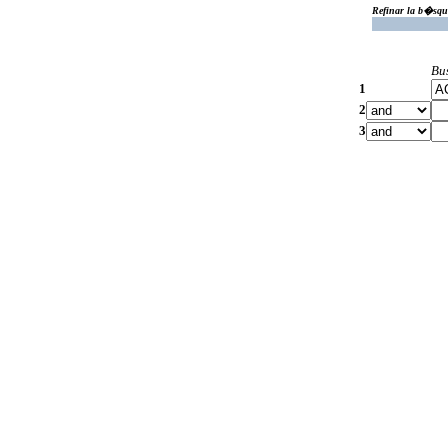
Refinar la b�squ
Bu
1
2
3