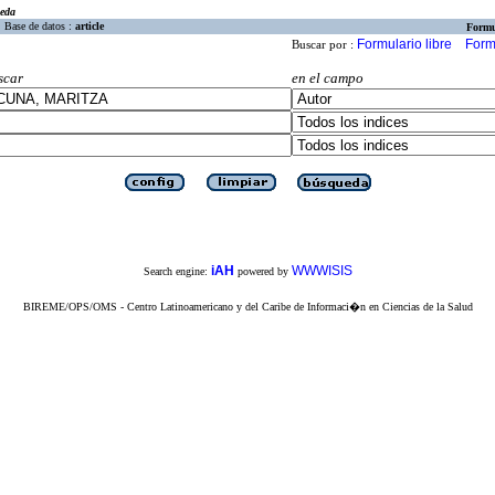
eda
Base de datos :
article
Formu
Formulario libre
Form
Buscar por :
scar
en el campo
iAH
WWWISIS
Search engine:
powered by
BIREME/OPS/OMS - Centro Latinoamericano y del Caribe de Informaci�n en Ciencias de la Salud