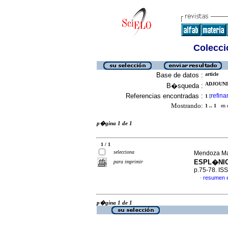
Colecció
Base de datos :
article
ADJOUNI
B�squeda :
Referencias encontradas :
refina
1
[
Mostrando:
1 .. 1
en el
p�gina 1 de 1
1 / 1
selecciona
Mendoza Mar
ESPL�NIC
para imprimir
p.75-78. IS
resumen 
·
p�gina 1 de 1