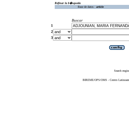
Refinar la b�squeda
Base de datos :
article
Buscar
1
2
3
Search engin
BIREME/OPS/OMS - Centro Latinoameric