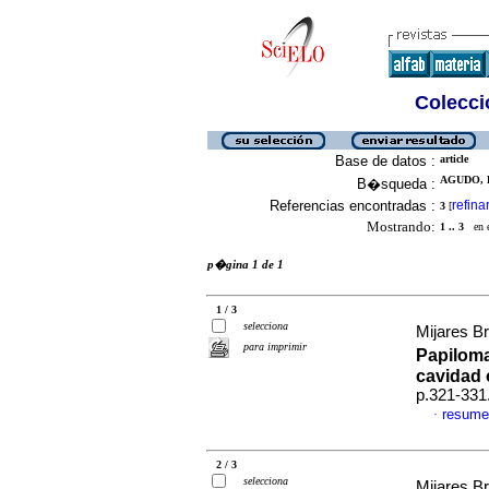
Colecció
Base de datos :
article
AGUDO, 
B�squeda :
Referencias encontradas :
refina
3
[
Mostrando:
1 .. 3
en el
p�gina 1 de 1
1 / 3
selecciona
Mijares Br
para imprimir
Papiloma
cavidad 
p.321-331
resume
·
2 / 3
selecciona
Mijares Br