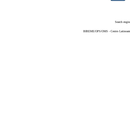
Search engin
BIREME/OPS/OMS - Centro Latinoameric