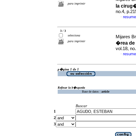
para imprimir
la cirug
no.4, p.2
resume
·
3 / 3
selecciona
Mijares Br
para imprimir
�rea de 
vol.18, n
resume
·
p�gina 1 de 1
Refinar la b�squeda
Base de datos :
article
Buscar
1
2
3