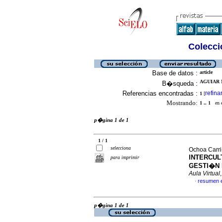
Colecció
Base de datos :
article
AGUIAR 
B�squeda :
Referencias encontradas :
refina
1
[
Mostrando:
1 .. 1
en el
p�gina 1 de 1
1 / 1
selecciona
Ochoa Carri
INTERCUL
para imprimir
GESTI�N 
Aula Virtual
resumen 
·
p�gina 1 de 1