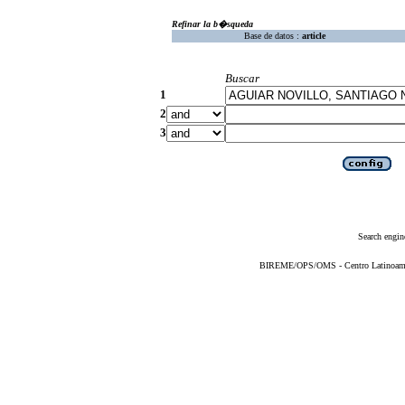
Refinar la b�squeda
Base de datos :
article
Buscar
1
2
3
Search engin
BIREME/OPS/OMS - Centro Latinoameric