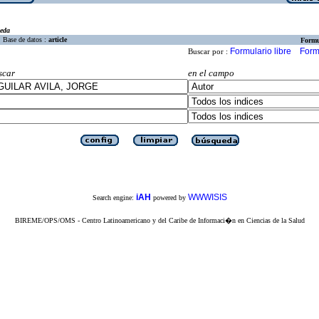
eda
Base de datos :
article
Formu
Formulario libre
Form
Buscar por :
scar
en el campo
iAH
WWWISIS
Search engine:
powered by
BIREME/OPS/OMS - Centro Latinoamericano y del Caribe de Informaci�n en Ciencias de la Salud