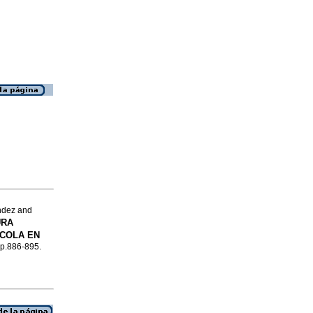
ndez and
URA
�COLA EN
, p.886-895.