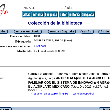
Colección de la biblioteca
Base de datos :
article
AGUILAR AVILA, JORGE [Autor]
B�squeda :
erencias encontradas :
refinar
1
[
]
Mostrando:
1 .. 1
en el formato [
ISO 690
]
Garc�a-S�nchez, Edgar Iv�n, Hern�ndez, Alberta Fern�
ARTICULACI�N DE LA AGRICULT
imir
Aguilar �vila, Jorge
FAMILIAR CON EL SISTEMA DE INNOVACI�N AGR
EL ALTIPLANO MEXICANO
.
Telos
, Dic 2025, vol.27, no.3
ISSN 1317-0570
|
resumen en espa�ol
ingl�s
texto en espa�ol
·
·