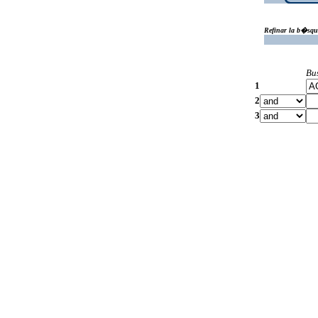
Refinar la b�squ
Bu
1
2
3