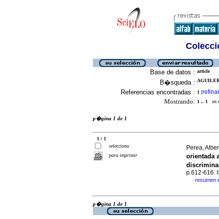
Colecció
Base de datos :
article
AGUILERA
B�squeda :
Referencias encontradas :
refina
1
[
Mostrando:
1 .. 1
en el
p�gina 1 de 1
1 / 1
selecciona
Perea, Albe
para imprimir
orientada 
discrimin
p.612-616.
resumen 
·
p�gina 1 de 1