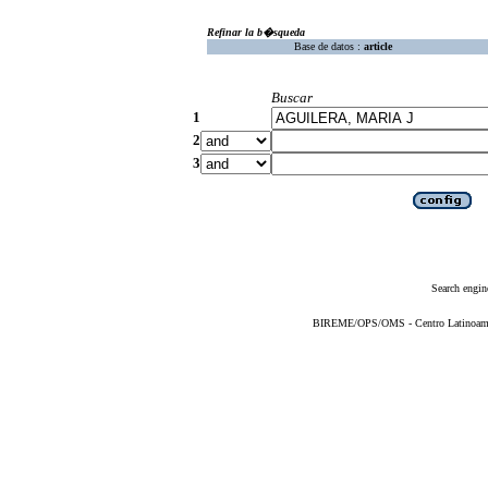
Refinar la b�squeda
Base de datos :
article
Buscar
1
2
3
Search engin
BIREME/OPS/OMS - Centro Latinoameric