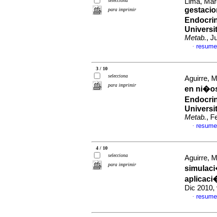
selecciona
Lima, Mar
gestacio
para imprimir
Endocrin
Universi
Metab.
, J
resume
·
3 / 10
selecciona
Aguirre, M
para imprimir
en ni�os
Endocrin
Universi
Metab.
, F
resume
·
4 / 10
selecciona
Aguirre, M
para imprimir
simulaci
aplicaci
Dic 2010,
resume
·