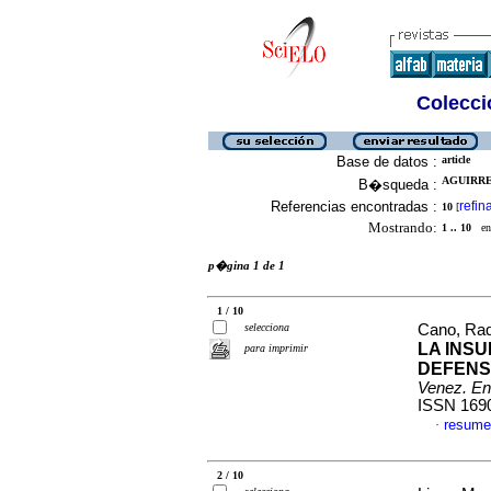
Colecció
Base de datos :
article
AGUIRRE,
B�squeda :
Referencias encontradas :
refin
10
[
Mostrando:
1 .. 10
en 
p�gina 1 de 1
1 / 10
selecciona
Cano, Raq
LA INSU
para imprimir
DEFENS
Venez. En
ISSN 169
resume
·
2 / 10