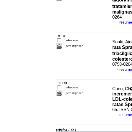
tratamie
maligna
0264
resume
·
9 / 10
selecciona
Souki, Aid
para imprimir
rata Spr
triacilg
colester
0798-026
resume
·
10 / 10
selecciona
Cano, Cl�
para imprimir
incremen
LDL-coles
ratas Sp
65. ISSN 
resume
·
p�gina 1 de 1