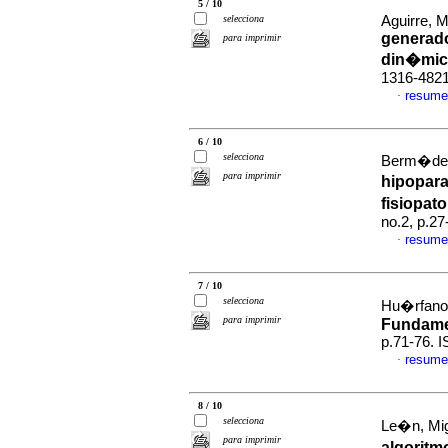
5 / 10
selecciona
Aguirre, M
generado
para imprimir
din�mic
1316-482
resume
·
6 / 10
selecciona
Berm�dez,
para imprimir
hipopara
fisiopato
no.2, p.2
resume
·
7 / 10
selecciona
Hu�rfano,
para imprimir
Fundame
p.71-76. 
resume
·
8 / 10
selecciona
Le�n, Mig
para imprimir
algoritm