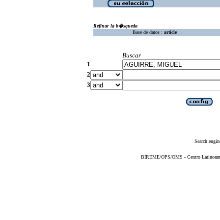
Refinar la b�squeda
Base de datos :
article
Buscar
1
2
3
Search engin
BIREME/OPS/OMS - Centro Latinoameric