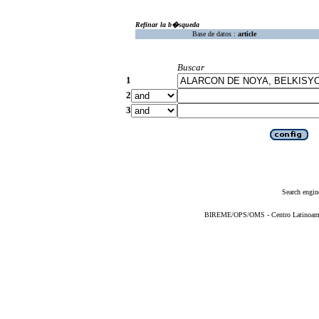
Refinar la b�squeda
Base de datos :
article
Buscar
1
2
3
Search engin
BIREME/OPS/OMS - Centro Latinoameric