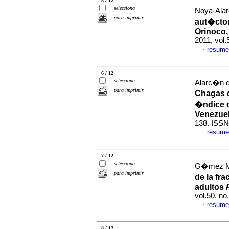
5 / 12
selecciona
Noya-Alar
para imprimir
aut�cton
Orinoco
2011, vol
resume
·
6 / 12
selecciona
Alarc�n d
para imprimir
Chagas d
�ndice 
Venezue
138. ISSN
resume
·
7 / 12
selecciona
G�mez Ma
para imprimir
de la fr
adultos
vol.50, n
resume
·
8 / 12