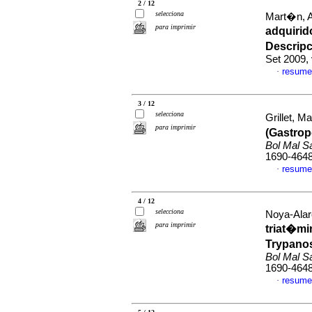
2 / 12
selecciona
Mart�n, A
para imprimir
adquirid
Descrip
Set 2009,
resume
·
3 / 12
selecciona
Grillet, M
para imprimir
(Gastrop
Bol Mal S
1690-464
resume
·
4 / 12
selecciona
Noya-Alar
para imprimir
triat�mi
Trypanos
Bol Mal S
1690-464
resume
·