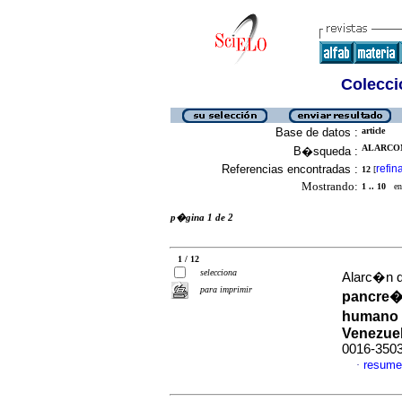
Colecció
Base de datos :
article
ALARCON
B�squeda :
Referencias encontradas :
refin
12
[
Mostrando:
1 .. 10
en 
p�gina 1 de 2
1 / 12
selecciona
Alarc�n d
para imprimir
pancre�t
humano 
Venezue
0016-350
resume
·