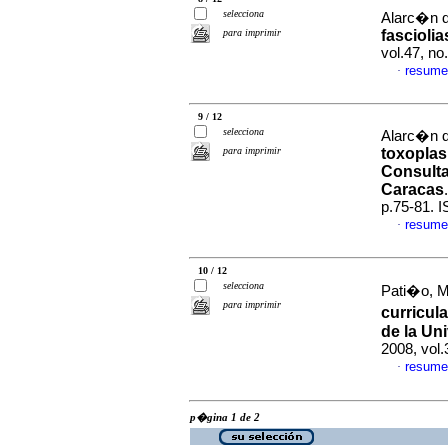
selecciona
Alarc�n d
para imprimir
fascioli
vol.47, n
resume
·
9 / 12
selecciona
Alarc�n d
para imprimir
toxoplas
Consulta
Caracas
p.75-81. 
resume
·
10 / 12
selecciona
Pati�o, Ma
para imprimir
curricul
de la Un
2008, vol.
resume
·
p�gina 1 de 2