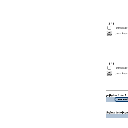
3 / 4
selecciona
para impr
4 / 4
selecciona
para impr
p�gina 1 de 1
Refinar la b�squ