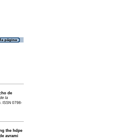
cho de
de la
75. ISSN 0798-
ng the hdpe
 de avrami