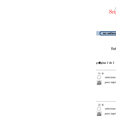
Ref
p�gina 1 de 1
1 / 4
selecciona
para impr
2 / 4
selecciona
para impr