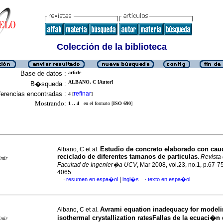
Colección de la biblioteca
Base de datos :
article
ALBANO, C [Autor]
B�squeda :
erencias encontradas :
refinar
4
[
]
Mostrando:
1 .. 4
en el formato [
ISO 690
]
Estudio de concreto elaborado con cau
Albano, C et al.
reciclado de diferentes tamanos de particulas
.
Revista 
imir
Facultad de Ingenier�a UCV
, Mar 2008, vol.23, no.1, p.67-
4065
|
resumen en espa�ol
ingl�s
texto en espa�ol
·
·
Avrami equation inadequacy for modeli
Albano, C et al.
isothermal crystallization rates
Fallas de la ecuaci�n
imir