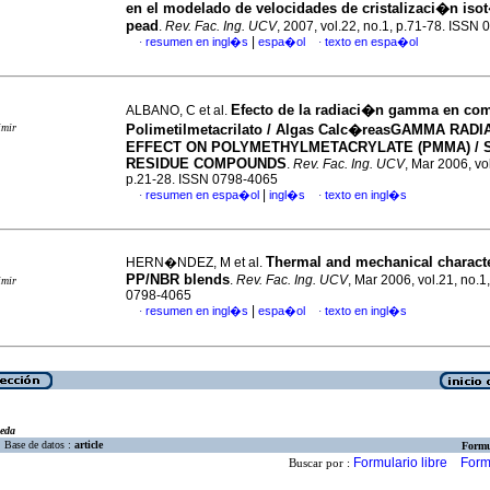
en el modelado de velocidades de cristalizaci�n iso
pead
.
Rev. Fac. Ing. UCV
, 2007, vol.22, no.1, p.71-78. ISSN
|
resumen en ingl�s
espa�ol
texto en espa�ol
·
·
Efecto de la radiaci�n gamma en co
ALBANO, C et al.
imir
Polimetilmetacrilato / Algas Calc�reas
GAMMA RADIA
EFFECT ON POLYMETHYLMETACRYLATE (PMMA) /
RESIDUE COMPOUNDS
.
Rev. Fac. Ing. UCV
, Mar 2006, vol
p.21-28. ISSN 0798-4065
|
resumen en espa�ol
ingl�s
texto en ingl�s
·
·
Thermal and mechanical characte
HERN�NDEZ, M et al.
PP/NBR blends
.
Rev. Fac. Ing. UCV
, Mar 2006, vol.21, no.1
imir
0798-4065
|
resumen en ingl�s
espa�ol
texto en ingl�s
·
·
eda
Base de datos :
article
Formu
Formulario libre
Form
Buscar por :