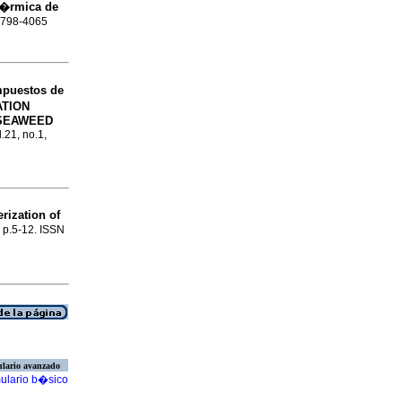
t�rmica de
 0798-4065
mpuestos de
TION
 SEAWEED
.21, no.1,
rization of
, p.5-12. ISSN
lario avanzado
ulario b�sico