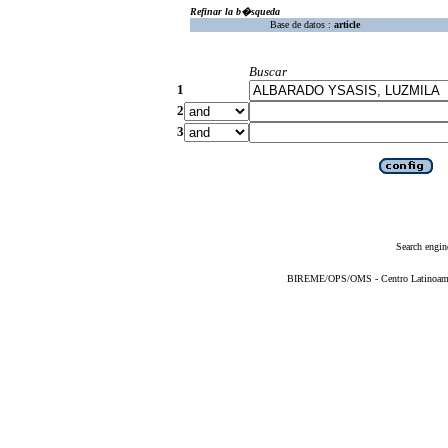
Refinar la b�squeda
Base de datos :
article
Buscar
1
2
3
Search engin
BIREME/OPS/OMS - Centro Latinoameric