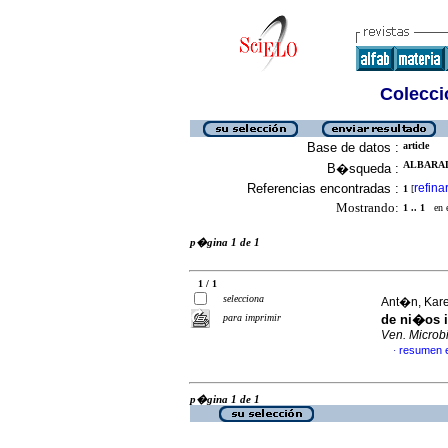
Colecció
Base de datos :
article
ALBARAD
B�squeda :
Referencias encontradas :
refina
1
[
Mostrando:
1 .. 1
en el
p�gina 1 de 1
1 / 1
selecciona
Ant�n, Kare
para imprimir
de ni�os 
Ven. Microbi
resumen 
·
p�gina 1 de 1