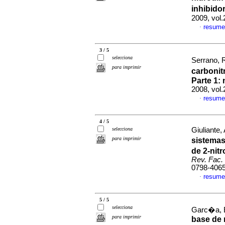
inhibido
2009, vol
resume
·
3 / 5
selecciona
Serrano, 
para imprimir
carbonit
Parte 1: 
2008, vol
resume
·
4 / 5
selecciona
Giuliante,
para imprimir
sistemas
de 2-nitr
Rev. Fac.
0798-406
resume
·
5 / 5
selecciona
Garc�a, E
para imprimir
base de 