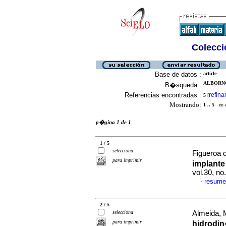
Colecció
Base de datos :
article
ALBORNO
B�squeda :
Referencias encontradas :
refina
5
[
Mostrando:
1 .. 5
en el
p�gina 1 de 1
1 / 5
selecciona
Figueroa d
para imprimir
implante
vol.30, n
resume
·
2 / 5
selecciona
Almeida, M
para imprimir
hidrodin