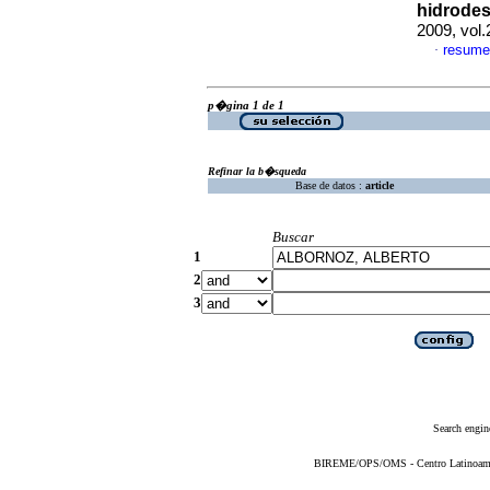
hidrodes
2009, vol
resume
·
p�gina 1 de 1
Refinar la b�squeda
Base de datos :
article
Buscar
1
2
3
Search engin
BIREME/OPS/OMS - Centro Latinoameric