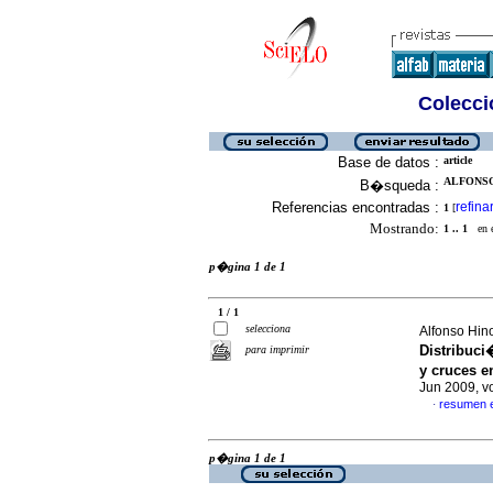
Colecció
Base de datos :
article
ALFONSO
B�squeda :
Referencias encontradas :
refina
1
[
Mostrando:
1 .. 1
en el
p�gina 1 de 1
1 / 1
selecciona
Alfonso Hin
Distribuci
para imprimir
y cruces 
Jun 2009, v
resumen 
·
p�gina 1 de 1