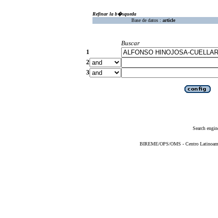
Refinar la b�squeda
Base de datos :
article
Buscar
1
2
3
Search engin
BIREME/OPS/OMS - Centro Latinoameric