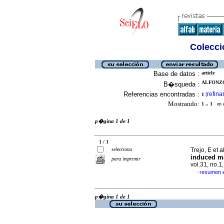
Colecció
Base de datos :
article
ALFONZO,
B�squeda :
Referencias encontradas :
refina
1
[
Mostrando:
1 .. 1
en el
p�gina 1 de 1
1 / 1
selecciona
Trejo, E et a
induced ma
para imprimir
vol.31, no.1
resumen 
·
p�gina 1 de 1