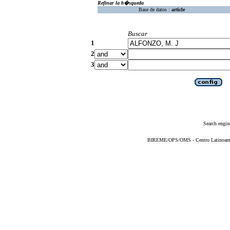
Refinar la b�squeda
Base de datos :
article
Buscar
1
2
3
Search engin
BIREME/OPS/OMS - Centro Latinoameric