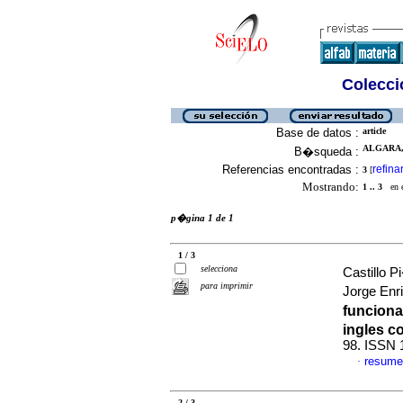
Colecció
Base de datos :
article
ALGARA, 
B�squeda :
Referencias encontradas :
refina
3
[
Mostrando:
1 .. 3
en el
p�gina 1 de 1
1 / 3
selecciona
Castillo 
para imprimir
Jorge Enr
funciona
ingles c
98. ISSN 
resume
·
2 / 3