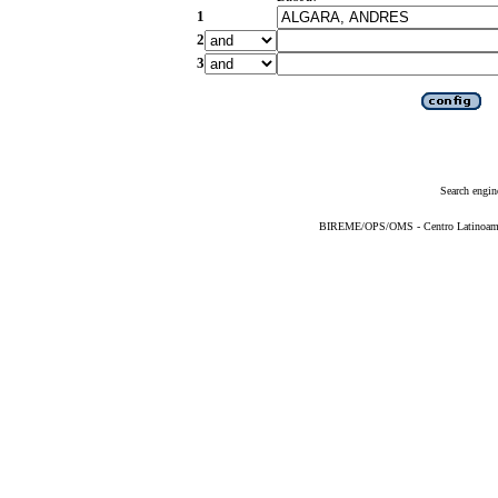
1
2
3
Search engin
BIREME/OPS/OMS - Centro Latinoameric