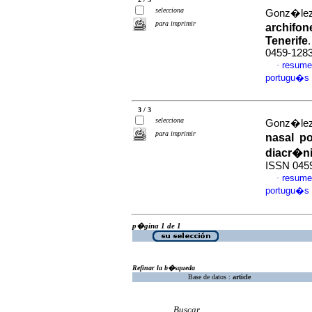
selecciona
Gonz�lez,
para imprimir
archifon
Tenerife
0459-128
resume
·
portugu�s
3 / 3
selecciona
Gonz�lez,
para imprimir
nasal po
diacr�n
ISSN 045
resume
·
portugu�s
p�gina 1 de 1
Refinar la b�squeda
Base de datos :
article
Buscar