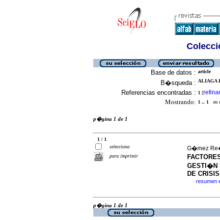
Colecció
Base de datos :
article
ALIAGA 
B�squeda :
Referencias encontradas :
refina
1
[
Mostrando:
1 .. 1
en el
p�gina 1 de 1
1 / 1
selecciona
G�mez Re�t
para imprimir
FACTORE
GESTI�N 
DE CRISIS
resumen 
·
p�gina 1 de 1