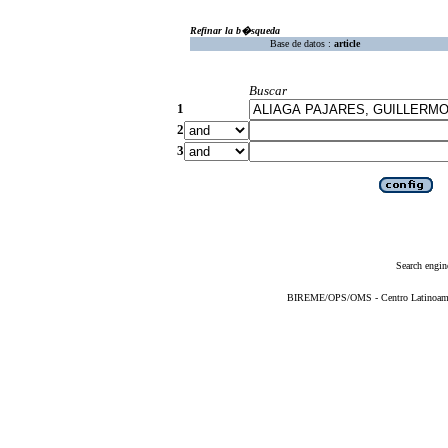
Refinar la b�squeda
Base de datos :
article
Buscar
1
2
3
Search engin
BIREME/OPS/OMS - Centro Latinoameric