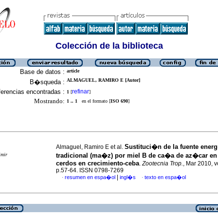
Colección de la biblioteca
Base de datos :
article
ALMAGUEL, RAMIRO E [Autor]
B�squeda :
erencias encontradas :
refinar
1
[
]
Mostrando:
1 .. 1
en el formato [
ISO 690
]
Sustituci�n de la fuente ener
Almaguel, Ramiro E et al.
imir
tradicional (ma�z) por miel B de ca�a de az�car en 
cerdos en crecimiento-ceba
.
Zootecnia Trop.
, Mar 2010, v
p.57-64. ISSN 0798-7269
|
resumen en espa�ol
ingl�s
texto en espa�ol
·
·