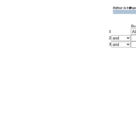
Refinar la b�squ
Bu
1
2
3