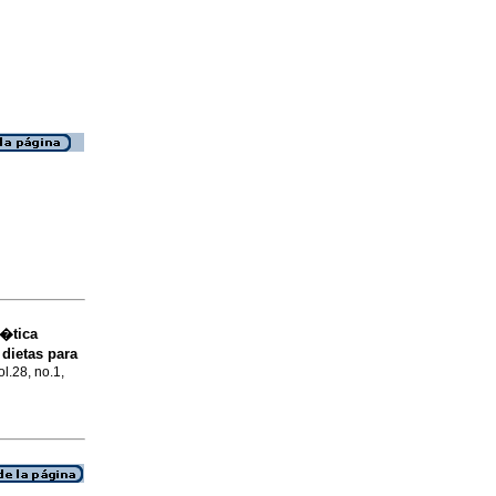
g�tica
dietas para
ol.28, no.1,