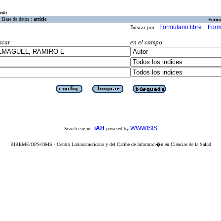
eda
Base de datos :
article
Formu
Formulario libre
Form
Buscar por :
scar
en el campo
iAH
WWWISIS
Search engine:
powered by
BIREME/OPS/OMS - Centro Latinoamericano y del Caribe de Informaci�n en Ciencias de la Salud