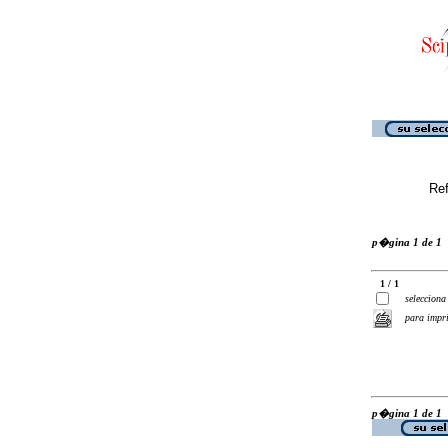
Ref
p�gina 1 de 1
1 / 1
selecciona
para impr
p�gina 1 de 1