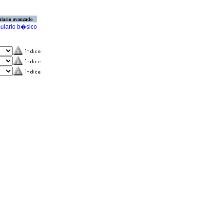
lario avanzado
ulario b�sico