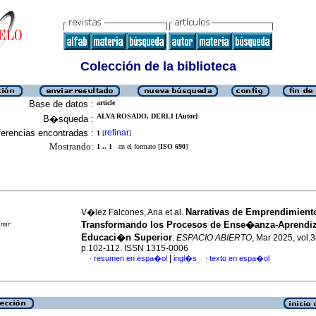
Colección de la biblioteca
Base de datos :
article
ALVA ROSADO, DERLI [Autor]
B�squeda :
erencias encontradas :
refinar
1
[
]
Mostrando:
1 .. 1
en el formato [
ISO 690
]
Narrativas de Emprendimient
V�lez Falcones, Ana et al.
Transformando los Procesos de Ense�anza-Aprendiz
imir
Educaci�n Superior
.
ESPACIO ABIERTO
, Mar 2025, vol.3
p.102-112. ISSN 1315-0006
|
resumen en espa�ol
ingl�s
texto en espa�ol
·
·