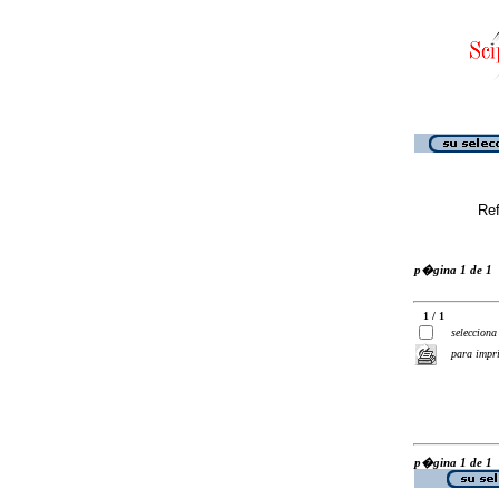
Ref
p�gina 1 de 1
1 / 1
selecciona
para impr
p�gina 1 de 1