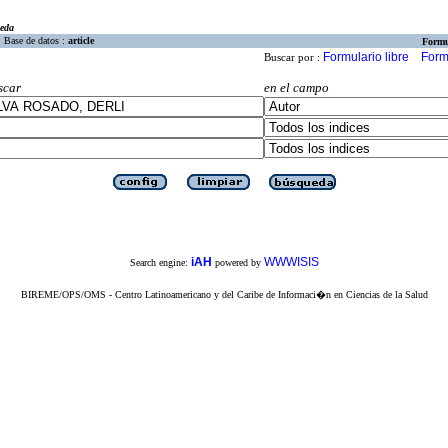
eda
Base de datos :
article
Formu
Formulario libre
Form
Buscar por :
scar
en el campo
iAH
WWWISIS
Search engine:
powered by
BIREME/OPS/OMS - Centro Latinoamericano y del Caribe de Informaci�n en Ciencias de la Salud