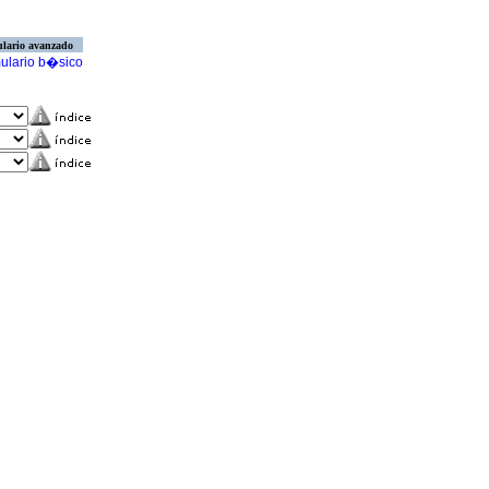
lario avanzado
ulario b�sico