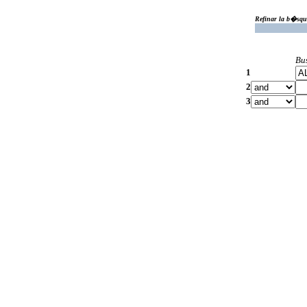
Refinar la b�squ
Bu
1
2
3