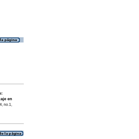
o:
aje en
4, no.1,