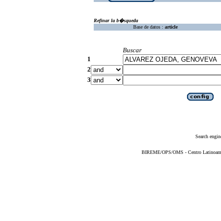
Refinar la b�squeda
Base de datos :
article
Buscar
1
2
3
Search engin
BIREME/OPS/OMS - Centro Latinoameric