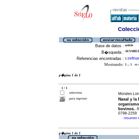
Colecció
Base de datos :
article
ALVAREZ
B�squeda :
Referencias encontradas :
refina
1
[
Mostrando:
1 .. 1
en el
p�gina 1 de 1
1 / 1
selecciona
Morales Lore
para imprimir
Nasal y la
organismo
bovinos.
.
R
0798-2259
resumen 
·
p�gina 1 de 1