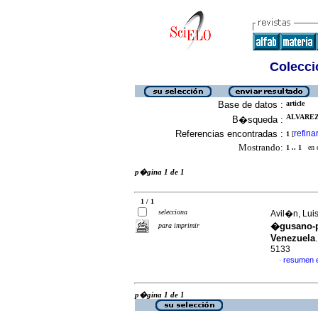
Colecció
Base de datos :
article
ALVAREZ
B�squeda :
Referencias encontradas :
refina
1
[
Mostrando:
1 .. 1
en el
p�gina 1 de 1
1 / 1
selecciona
Avil�n, Luis
�gusano-po
para imprimir
Venezuela
5133
resumen 
·
p�gina 1 de 1