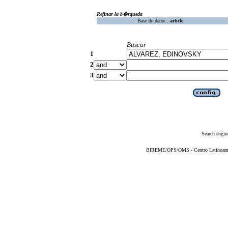
Refinar la b�squeda
Base de datos :
article
Buscar
1
2
3
Search engin
BIREME/OPS/OMS - Centro Latinoameric