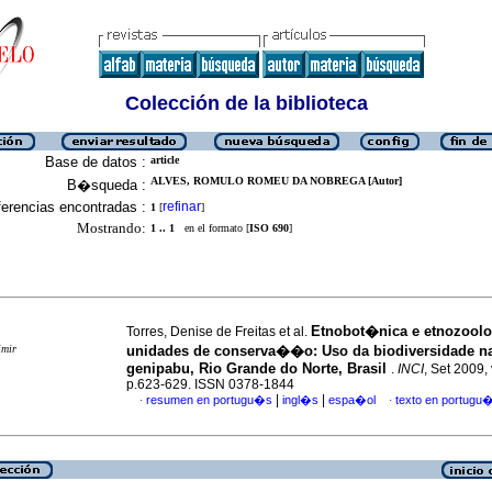
Colección de la biblioteca
Base de datos :
article
ALVES, ROMULO ROMEU DA NOBREGA [Autor]
B�squeda :
erencias encontradas :
refinar
1
[
]
Mostrando:
1 .. 1
en el formato [
ISO 690
]
Etnobot�nica e etnozool
Torres, Denise de Freitas et al.
imir
unidades de conserva��o
:
Uso da biodiversidade n
genipabu, Rio Grande do Norte, Brasil
.
INCI
, Set 2009, 
p.623-629. ISSN 0378-1844
|
|
resumen en portugu�s
ingl�s
espa�ol
texto en portugu
·
·