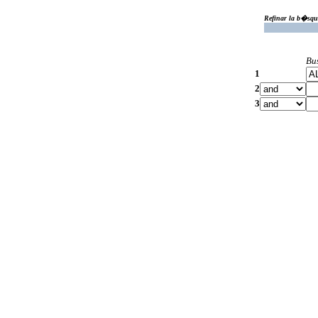
Refinar la b�squ
Bu
1
2
3