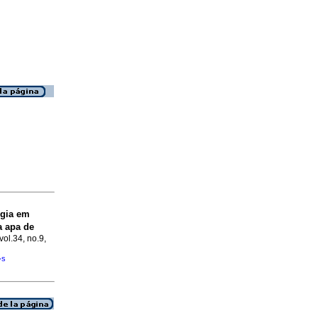
ogia em
a apa de
vol.34, no.9,
�s