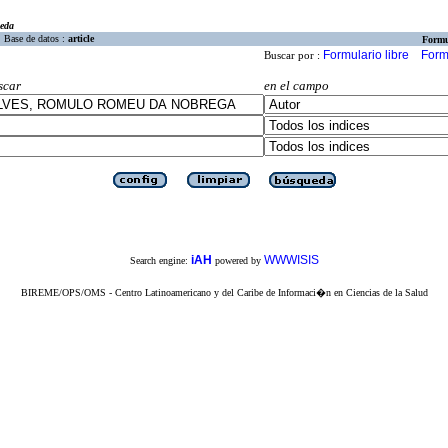
eda
Base de datos :
article
Formu
Formulario libre
Form
Buscar por :
scar
en el campo
iAH
WWWISIS
Search engine:
powered by
BIREME/OPS/OMS - Centro Latinoamericano y del Caribe de Informaci�n en Ciencias de la Salud