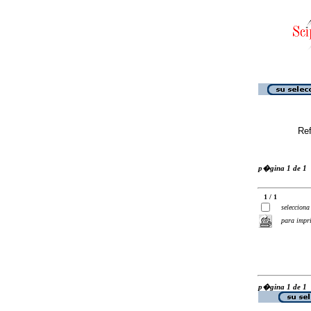
Ref
p�gina 1 de 1
1 / 1
selecciona
para impr
p�gina 1 de 1