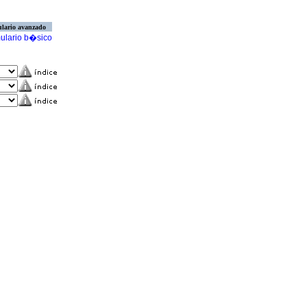
lario avanzado
ulario b�sico