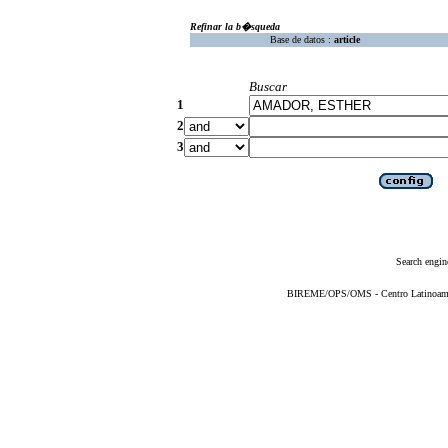
Refinar la b�squeda
Base de datos :
article
Buscar
1
2
3
Search engin
BIREME/OPS/OMS - Centro Latinoameric