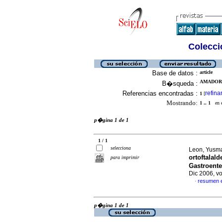
Colecció
Base de datos :
article
AMADOR,
B�squeda :
Referencias encontradas :
refina
1
[
Mostrando:
1 .. 1
en el
p�gina 1 de 1
1 / 1
selecciona
Leon, Yusma
ortoftalal
para imprimir
Gastroente
Dic 2006, v
resumen 
·
p�gina 1 de 1