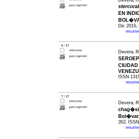
Devera, Ro
para imprimir
stercora
EN IND
BOL�VA
Dic 2015,
resume
·
6 / 17
selecciona
Devera, Ro
para imprimir
SEROEP
CIUDAD
VENEZU
ISSN 131
resume
·
7 / 17
selecciona
Devera, Ro
para imprimir
chag�sic
Bol�var
352. ISSN
resume
·