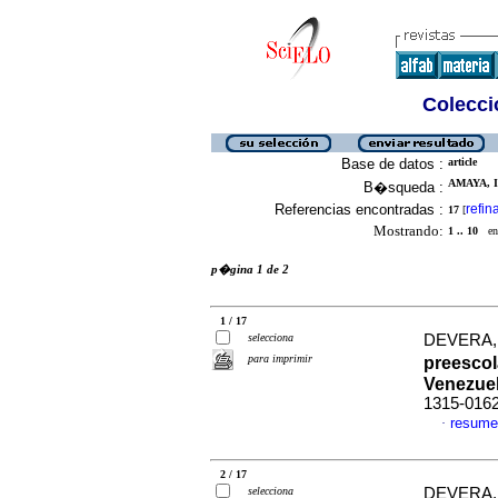
Colecció
Base de datos :
article
AMAYA, I
B�squeda :
Referencias encontradas :
refin
17
[
Mostrando:
1 .. 10
en 
p�gina 1 de 2
1 / 17
selecciona
DEVERA, 
para imprimir
preescol
Venezue
1315-016
resume
·
2 / 17
selecciona
DEVERA, 