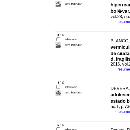
para imprimir
hiperrea
bol�var,
vol.28, n
resume
·
3 / 17
selecciona
BLANCO, 
para imprimir
vermicul
de ciuda
d. fragil
2016, vol
resume
·
4 / 17
selecciona
DEVERA, 
para imprimir
adolesc
estado b
no.1, p.7
resume
·
5 / 17
selecciona