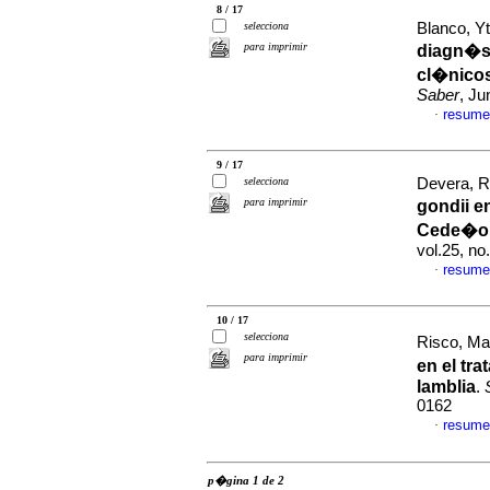
8 / 17
selecciona
Blanco, Yt
para imprimir
diagn�st
cl�nicos
Saber
, Ju
resume
·
9 / 17
selecciona
Devera, Ro
para imprimir
gondii e
Cede�o,
vol.25, n
resume
·
10 / 17
selecciona
Risco, May
para imprimir
en el tr
lamblia
.
0162
resume
·
p�gina 1 de 2