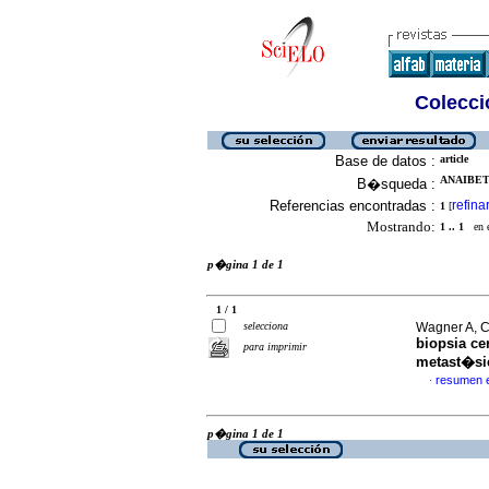
Colecció
Base de datos :
article
ANAIBETH
B�squeda :
Referencias encontradas :
refina
1
[
Mostrando:
1 .. 1
en el
p�gina 1 de 1
1 / 1
selecciona
Wagner A, C
biopsia ce
para imprimir
metast�s
resumen 
·
p�gina 1 de 1