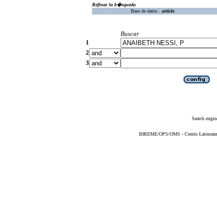
Refinar la b�squeda
Base de datos :
article
Buscar
1
2
3
Search engin
BIREME/OPS/OMS - Centro Latinoameric