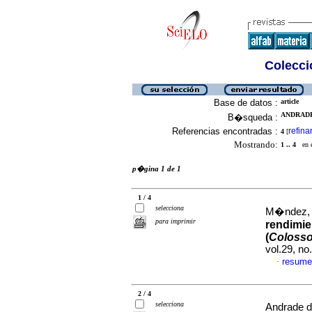
Colecció
Base de datos :
article
ANDRADE
B�squeda :
Referencias encontradas :
refina
4
[
Mostrando:
1 .. 4
en el
p�gina 1 de 1
1 / 4
selecciona
M�ndez, Y
para imprimir
rendimie
(
Coloss
vol.29, n
resume
·
2 / 4
selecciona
Andrade d