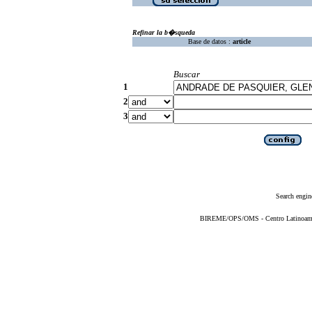
Refinar la b�squeda
Base de datos :
article
Buscar
1
2
3
Search engin
BIREME/OPS/OMS - Centro Latinoameric