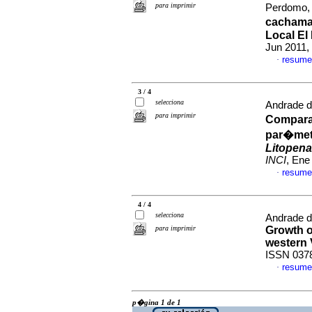
para imprimir
Perdomo, 
cachama
Local El
Jun 2011,
resume
·
3 / 4
selecciona
Andrade d
para imprimir
Compara
par�met
Litopena
INCI
, Ene
resume
·
4 / 4
selecciona
Andrade d
para imprimir
Growth o
western 
ISSN 037
resume
·
p�gina 1 de 1