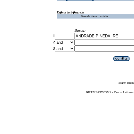
Refinar la b�squeda
Base de datos :
article
Buscar
1
2
3
Search engin
BIREME/OPS/OMS - Centro Latinoameric