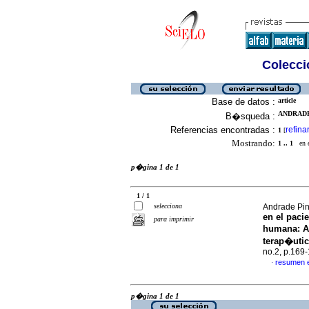
Colecció
Base de datos :
article
ANDRADE 
B�squeda :
Referencias encontradas :
refina
1
[
Mostrando:
1 .. 1
en el
p�gina 1 de 1
1 / 1
selecciona
Andrade Pi
en el paci
para imprimir
humana
:
A
terap�utic
no.2, p.169
resumen 
·
p�gina 1 de 1