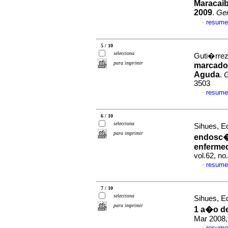
Maracaib
2009
.
Ge
resume
·
5 / 10
selecciona
Guti�rrez,
para imprimir
marcador
Aguda
.
3503
resume
·
6 / 10
selecciona
Sihues, Ed
para imprimir
endosc�p
enfermed
vol.62, n
resume
·
7 / 10
selecciona
Sihues, Ed
para imprimir
1 a�o de
Mar 2008,
resume