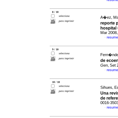
·
8 / 10
selecciona
A�ez, Mar
para imprimir
reporte 
hospital
Mar 2008,
resume
·
9 / 10
selecciona
Fern�ndez
para imprimir
de
ecoen
Gen
, Set
resume
·
10 / 10
selecciona
Sihues, Ed
para imprimir
Una revi
de refer
0016-350
resume
·