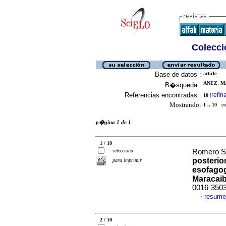
Colecció
Base de datos :
article
ANEZ, MA
B�squeda :
Referencias encontradas :
refin
10
[
Mostrando:
1 .. 10
en 
p�gina 1 de 1
1 / 10
selecciona
Romero S,
posterio
para imprimir
esofagog
Maracai
0016-350
resume
·
2 / 10