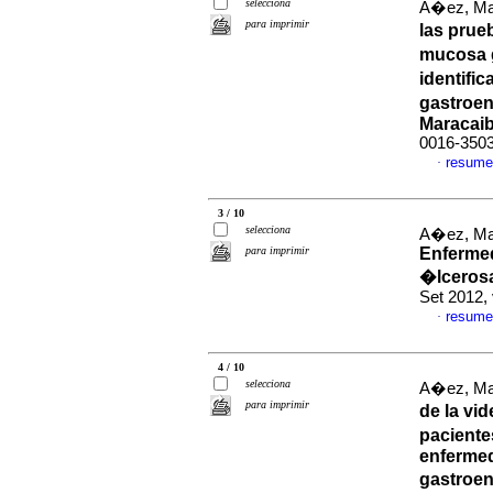
selecciona
A�ez, Mar
para imprimir
las prue
mucosa g
identific
gastroen
Maracai
0016-350
resume
·
3 / 10
selecciona
A�ez, Mar
para imprimir
Enfermed
�lcerosa
Set 2012,
resume
·
4 / 10
selecciona
A�ez, Mar
para imprimir
de la vi
paciente
enfermed
gastroen