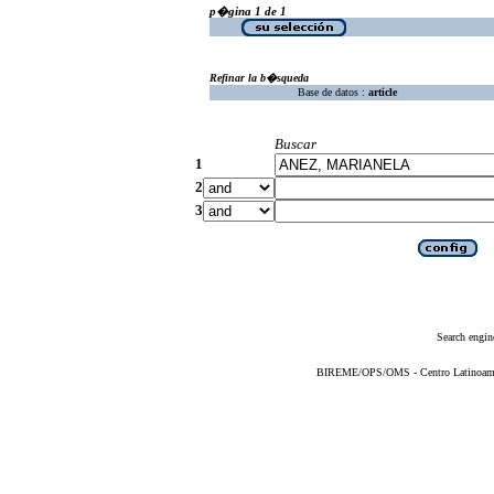
p�gina 1 de 1
Refinar la b�squeda
Base de datos :
article
Buscar
1
2
3
Search engin
BIREME/OPS/OMS - Centro Latinoameric