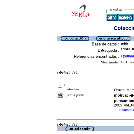
Colecció
Base de datos :
article
ANGEL DI
B�squeda :
Referencias encontradas :
refina
1
[
Mostrando:
1 .. 1
en el
p�gina 1 de 1
1 / 1
selecciona
Orozco More
motivaci�n
para imprimir
pensamien
2009, vol.3
resumen 
·
p�gina 1 de 1