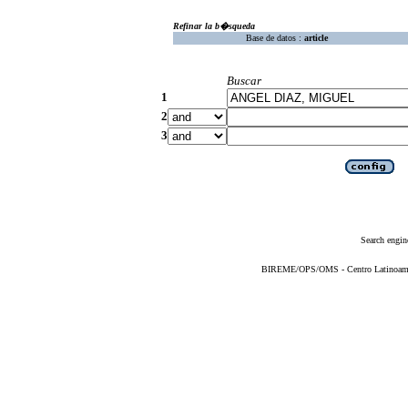
Refinar la b�squeda
Base de datos :
article
Buscar
1
2
3
Search engin
BIREME/OPS/OMS - Centro Latinoameric