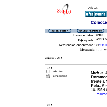
Colecció
Base de datos :
article
ANGULO 
B�squeda :
Referencias encontradas :
refina
2
[
Mostrando:
1 .. 2
en el
p�gina 1 de 1
1 / 2
selecciona
Mu�oz, J
para imprimir
Doramect
frente a
Pelo.
.
Rev
16. ISSN 
resume
·
2 / 2