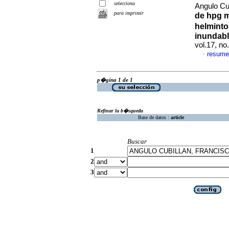
selecciona
Angulo Cub
para imprimir
de hpg 
helminto
inundable
vol.17, no
resume
·
p�gina 1 de 1
Refinar la b�squeda
Base de datos :
article
Buscar
1
2
3