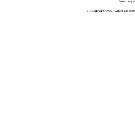
Search engin
BIREME/OPS/OMS - Centro Latinoameric