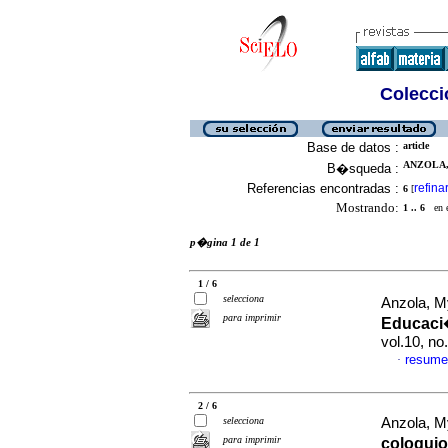
Colecció
Base de datos :
article
ANZOLA,
B�squeda :
Referencias encontradas :
refina
6
[
Mostrando:
1 .. 6
en el
p�gina 1 de 1
1 / 6
selecciona
Anzola, M
para imprimir
Educaci
vol.10, n
resume
·
2 / 6
selecciona
Anzola, M
para imprimir
coloqui