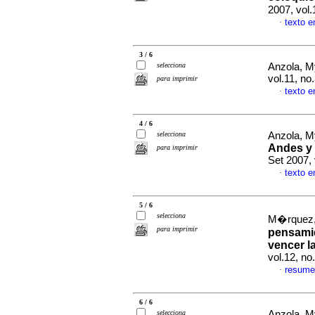
2007, vol
texto 
·
3 / 6
selecciona
Anzola, M
vol.11, n
para imprimir
texto 
·
4 / 6
selecciona
Anzola, M
Andes y 
para imprimir
Set 2007,
texto 
·
5 / 6
selecciona
M�rquez, 
para imprimir
pensamie
vencer la
vol.12, n
resume
·
6 / 6
selecciona
Anzola, M