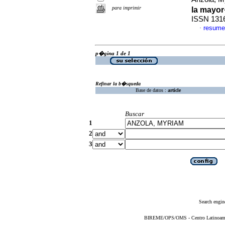
para imprimir
la mayo
ISSN 131
resume
·
p�gina 1 de 1
Refinar la b�squeda
Base de datos :
article
Buscar
1
2
3
Search engin
BIREME/OPS/OMS - Centro Latinoameric