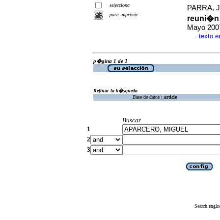
selecciona
PARRA, J
para imprimir
reuni�n
Mayo 2007
texto 
·
p�gina 1 de 1
Refinar la b�squeda
Base de datos :
article
Buscar
1
2
3
Search engin