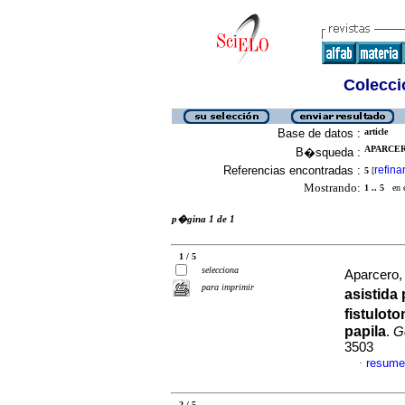
Colecció
Base de datos :
article
APARCER
B�squeda :
Referencias encontradas :
refina
5
[
Mostrando:
1 .. 5
en el
p�gina 1 de 1
1 / 5
selecciona
Aparcero, 
para imprimir
asistida
fistulot
papila
.
G
3503
resume
·
2 / 5