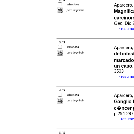
selecciona
Aparcero, 
para imprimir
Magnifi
carcinom
Gen
, Dic
resume
·
3 / 5
selecciona
Aparcero, 
para imprimir
del inte
marcado
un caso
3503
resume
·
4 / 5
selecciona
Aparcero, 
para imprimir
Ganglio 
c�ncer 
p.294-297
resume
·
5 / 5