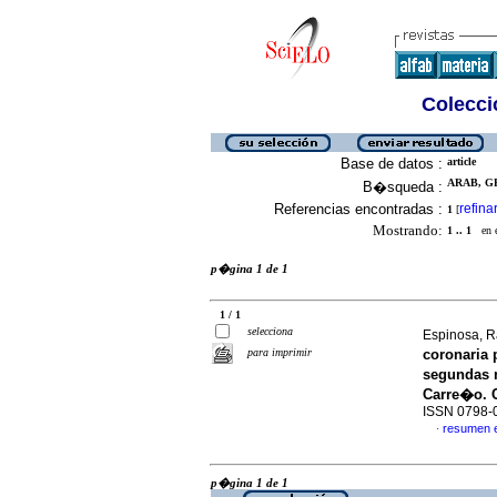
Colecció
Base de datos :
article
ARAB, GR
B�squeda :
Referencias encontradas :
refina
1
[
Mostrando:
1 .. 1
en el
p�gina 1 de 1
1 / 1
selecciona
Espinosa, R
para imprimir
coronaria 
segundas 
Carre�o. 
ISSN 0798-
resumen 
·
p�gina 1 de 1