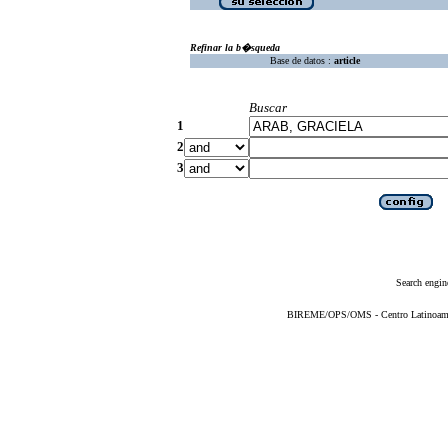
Refinar la b�squeda
Base de datos :
article
Buscar
1
2
3
Search engin
BIREME/OPS/OMS - Centro Latinoameric