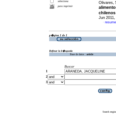
selecciona
Olivares, 
para imprimir
alimento
chilenos
Jun 2011,
resume
·
p�gina 1 de 1
Refinar la b�squeda
Base de datos :
article
Buscar
1
2
3
Search engin