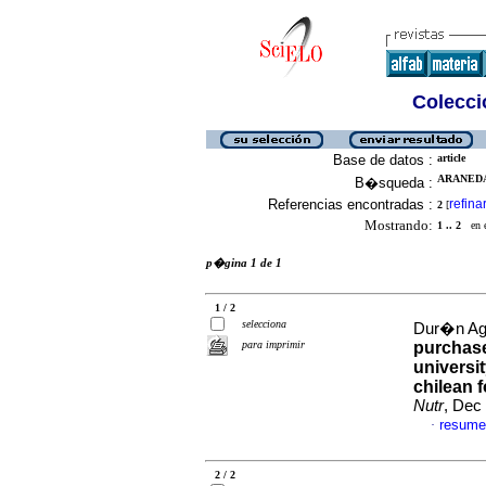
Colecció
Base de datos :
article
ARANEDA
B�squeda :
Referencias encontradas :
refina
2
[
Mostrando:
1 .. 2
en el
p�gina 1 de 1
1 / 2
selecciona
Dur�n Ag�
para imprimir
purchase
universi
chilean f
Nutr
, Dec
resume
·
2 / 2