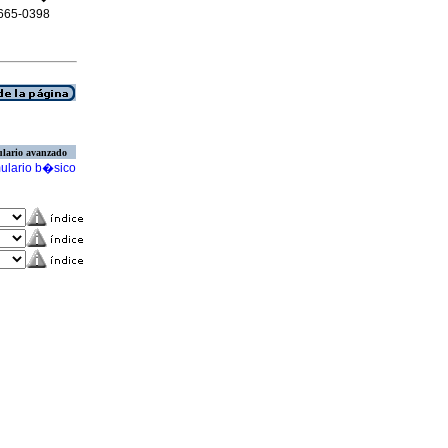
 2665-0398
lario avanzado
ulario b�sico