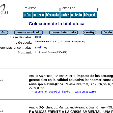
Colección de la biblioteca
Base de datos :
article
ARAUJO SANCHEZ, LIZ MARITZA [Autor]
B�squeda :
erencias encontradas :
refinar
2
[
]
Mostrando:
1 .. 2
en el formato [
ISO 690
]
Impacto de las estrateg
Araujo S�nchez, Liz Maritza et al.
gerenciales en la calidad educativa latinoamericana: 
imir
revisi�n sistem�tica
.
Revista InveCom
, Dic 2026, vol.6, 
2739-0063
|
resumen en espa�ol
ingl�s
texto en espa�ol
·
·
PO
Araujo S�nchez, Liz Maritza and Aysanoa, Juan Charry
imir
P�BLICAS FRENTE A LA CRISIS AMBIENTAL: UNA 