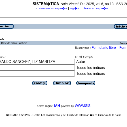
SISTEM�TICA
.
Aula Virtual
, Dic 2025, vol.6, no.13. ISSN
|
resumen en espa�ol
ingl�s
texto en espa�ol
·
·
eda
Base de datos :
article
Formu
Formulario libre
Form
Buscar por :
scar
en el campo
iAH
WWWISIS
Search engine:
powered by
BIREME/OPS/OMS - Centro Latinoamericano y del Caribe de Informaci�n en Ciencias de la Salud