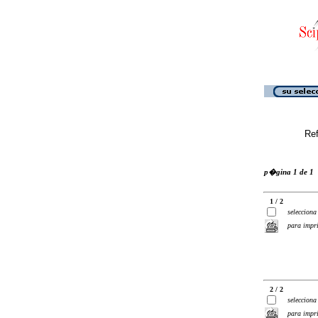
Ref
p�gina 1 de 1
1 / 2
selecciona
para impr
2 / 2
selecciona
para impr