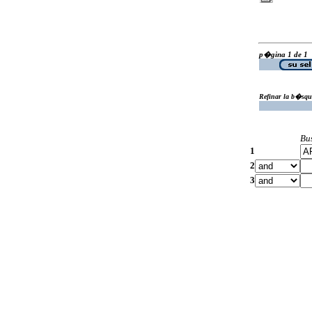
p�gina 1 de 1
Refinar la b�squ
Bu
1
2
3