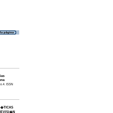
ias
una
no.4. ISSN
L�TICAS
REVISI�N