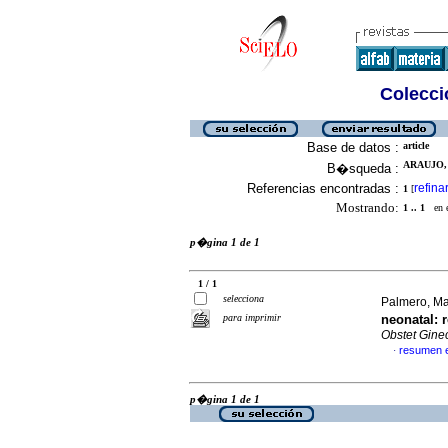
Colecció
Base de datos :
article
ARAUJO,
B�squeda :
Referencias encontradas :
refina
1
[
Mostrando:
1 .. 1
en el
p�gina 1 de 1
1 / 1
selecciona
Palmero, Ma
para imprimir
neonatal
:
Obstet Gine
resumen 
·
p�gina 1 de 1