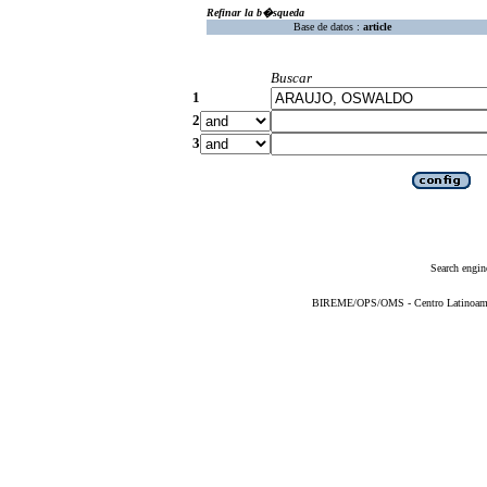
Refinar la b�squeda
Base de datos :
article
Buscar
1
2
3
Search engin
BIREME/OPS/OMS - Centro Latinoameric