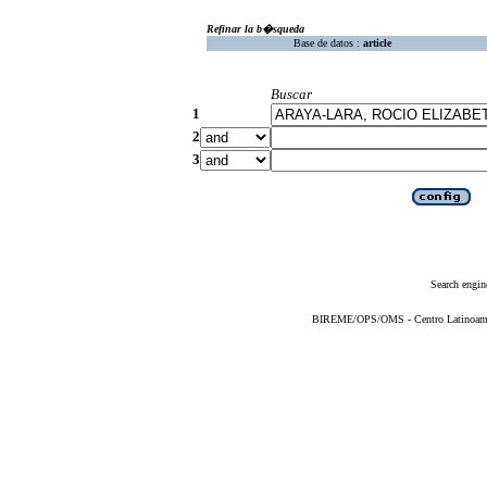
Refinar la b�squeda
Base de datos :
article
Buscar
1
2
3
Search engin
BIREME/OPS/OMS - Centro Latinoameric