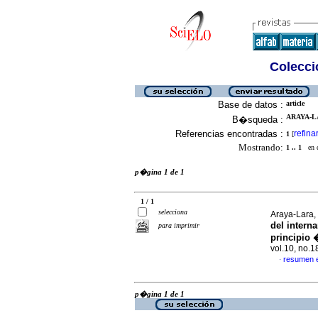
Colecció
Base de datos :
article
ARAYA-L
B�squeda :
Referencias encontradas :
refina
1
[
Mostrando:
1 .. 1
en el
p�gina 1 de 1
1 / 1
selecciona
Araya-Lara,
del intern
para imprimir
principio 
vol.10, no.
resumen 
·
p�gina 1 de 1