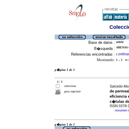
Colecció
Base de datos :
article
ARENAS-
B�squeda :
Referencias encontradas :
refina
1
[
Mostrando:
1 .. 1
en el
p�gina 1 de 1
1 / 1
selecciona
Salcedo-Mor
de permeab
para imprimir
eficiencia
c�lulas d
ISSN 0378-
resumen 
·
p�gina 1 de 1