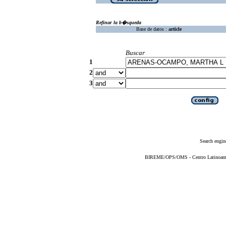
Refinar la b�squeda
Base de datos :
article
Buscar
1
2
3
Search engin
BIREME/OPS/OMS - Centro Latinoameric