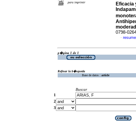
para imprimir
Eficacia
Indapami
monotera
Antihipe
modera
0798-026
resume
·
p�gina 1 de 1
Refinar la b�squeda
Base de datos :
article
Buscar
1
2
3