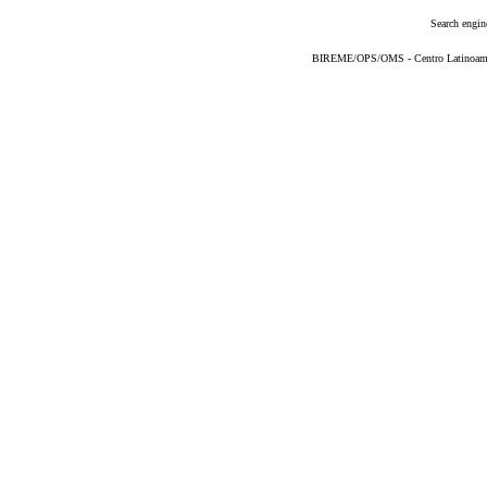
Search engin
BIREME/OPS/OMS - Centro Latinoameric