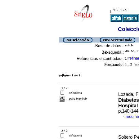
Colecció
Base de datos :
article
ARIAS, F 
B�squeda :
Referencias encontradas :
refina
2
[
Mostrando:
1 .. 2
en el
p�gina 1 de 1
1 / 2
selecciona
Lozada, F 
para imprimir
Diabetes
Hospital
p.140-144
resume
·
2 / 2
selecciona
Soltero P